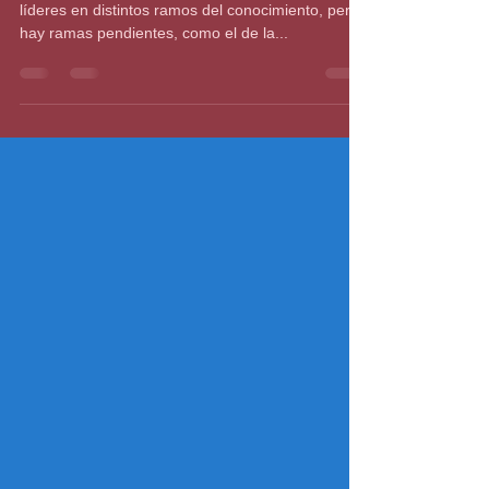
la tecnología
Aunque las mujeres se han posicionado como
líderes en distintos ramos del conocimiento, pero
hay ramas pendientes, como el de la...