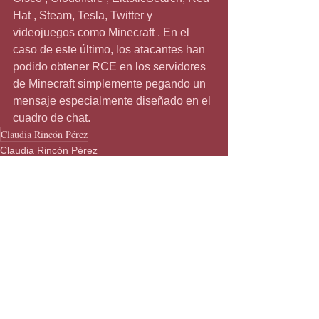
Hat , Steam, Tesla, Twitter y 
videojuegos como Minecraft . En el 
caso de este último, los atacantes han 
podido obtener RCE en los servidores 
de Minecraft simplemente pegando un 
mensaje especialmente diseñado en el 
cuadro de chat.
Claudia Rincón Pérez
Claudia Rincón Pérez
ciberseguridad
Ver todo
Entradas recientes